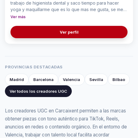
trabajo de higienista dental y saco tiempo para hacer
yoga y maquillarme que es lo que mas me gusta, se me
da bien el maquillaje y hago videos de ello, también me
Ver más
estoy formando para ser mejor. Quiero hacer ver que
aunque seas madre puedes hacer sentirte bien.
Ver perfil
PROVINCIAS DESTACADAS
Madrid
Barcelona
Valencia
Sevilla
Bilbao
Ver todos los creadores UGC
Los creadores UGC en Carcaixent permiten a las marcas
obtener piezas con tono auténtico para TikTok, Reels,
anuncios en redes o contenido orgánico. En el entorno de
Valencia, trabajar con talento local facilita acordar