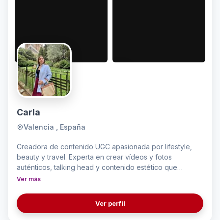
Carla
Valencia , España
Creadora de contenido UGC apasionada por lifestyle,
beauty y travel. Experta en crear vídeos y fotos
auténticos, talking head y contenido estético que
conecta con audiencias jóvenes (18–34 años). Me
Ver más
adapto a la identidad de cada marca, transmitiendo
cercanía y naturalidad. Habilidad para storytelling,
Ver perfil
product reviews y contenido visual atractivo, con
compromiso, creatividad y actitud