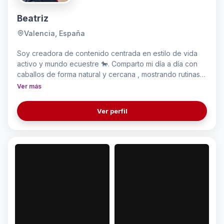
Beatriz
Valencia, España
Soy creadora de contenido centrada en estilo de vida
activo y mundo ecuestre 🐎. Comparto mi día a día con
caballos de forma natural y cercana , mostrando rutinas
reales en el campo. Creo contenido estético y cercano,
Ver más
integrando productos, para que se sientan parte del
momento, mostrando su uso en rutinas y momentos
Ver perfil
cotidianos.