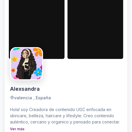
Alexsandra
valencia , España
Hola! soy Creadora de contenido UGC enfocada en
skincare, belleza, haircare y lifestyle. Creo contenido
auténtico, cercano y organico y pensado para conectar.
Ver más