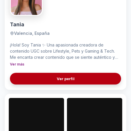
Tania
Valencia, España
¡Hola! Soy Tania ✨ Una apasionada creadora de
contenido UGC sobre Lifestyle, Pets y Gaming & Tech.
Me encanta crear contenido que se siente auténtico y
cercano, que no parece publicidad sino una amiga que
Ver más
te está contando su experiencia. Esto me ha permitido
trabajar para marcas como Fairy, Acer, L'Oreal, Pantene,
Ver perfil
Royal Canin, Rowenta, que han reconocido mi
profesionalidad y entendimiento de este mundo.