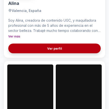
Alina
Valencia, España
Soy Alina, creadora de contenido UGC, y maquilladora
profesional con más de 5 años de experiencia en el
sector belleza. Trabajé mucho tiempo colaborando con
empresa del sector fotografía, como maquilladora
Ver más
profesional para imágenes Lifestock. Actualmente, me
dedico a crear contenido para mis redes sociales,
Ver perfil
principalmente sector belleza que es mi pasión.