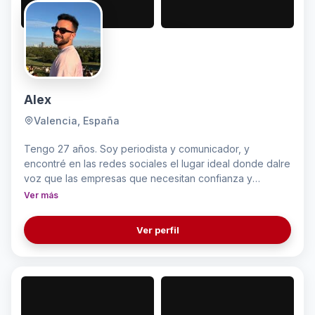
Alex
Valencia, España
Tengo 27 años. Soy periodista y comunicador, y
encontré en las redes sociales el lugar ideal donde dalre
voz que las empresas que necesitan confianza y
dinamismo en sus contenidos. Me siento cómodo
Ver más
realizando todo tipo de vídeos y adaptando la forma de
comunicar y la forma de editar a aquello que se quiere
Ver perfil
transmitir.