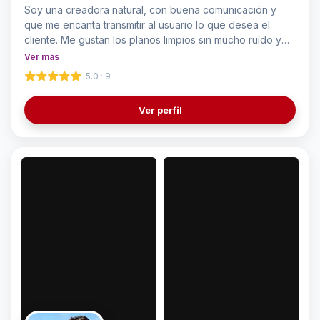
Soy una creadora natural, con buena comunicación y
que me encanta transmitir al usuario lo que desea el
cliente. Me gustan los planos limpios sin mucho ruído y
amo la edición.
Ver más
5.0 · 9
Ver perfil