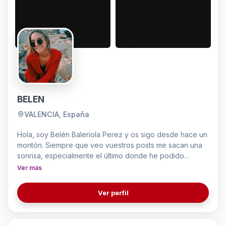
BELEN
VALENCIA, España
Hola, soy Belén Baleriola Perez y os sigo desde hace un
montón. Siempre que veo vuestros posts me sacan una
sonrisa, especialmente el último donde he podido
apreciar la satisfacción de la gente. Me encanta vuestra
Ver más
agencia y siento que mi contenido encaja a la perfección
con lo que hacéis. Me encantaría hacer algo chulo
Ver perfil
juntos, ya sea unos Reels o un contenido creativo. Ojala
podáis contar conmigo, saludos. Gracias