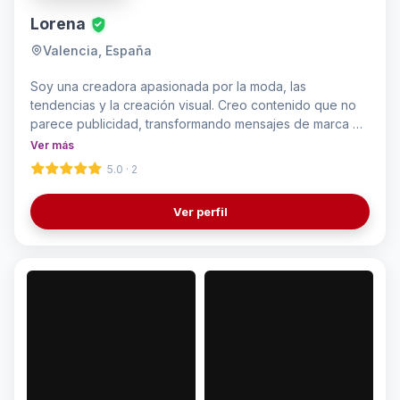
Lorena
Valencia, España
Soy una creadora apasionada por la moda, las
tendencias y la creación visual. Creo contenido que no
parece publicidad, transformando mensajes de marca en
historias reales que conectan.
Ver más
5.0 · 2
Ver perfil