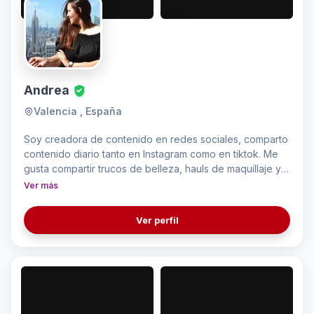
Andrea
Valencia , España
Soy creadora de contenido en redes sociales, comparto
contenido diario tanto en Instagram como en tiktok. Me
gusta compartir trucos de belleza, hauls de maquillaje y
decoración, ideas de outfits, reseñas de productos,
Ver más
manualidades y planes de ocio.
Ver perfil