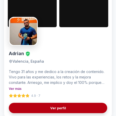
Adrian
Valencia, España
Tengo 31 años y me dedico a la creación de contenido.
Vivo para las experiencias, los retos y la mejora
constante. Arriesgo, me implico y doy el 100% porque
esto no es un trabajo: es mi forma de vivir. Creo
Ver más
momentos únicos, disfruto cada minuto y afronto los
4.9 · 7
problemas con una sonrisa. Rompo barreras, me supero
a diario y busco siempre mi mejor versión, inspirando a
Ver perfil
otros a hacer lo mismo.