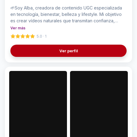
🌱Soy Alba, creadora de contenido UGC especializada
en tecnología, bienestar, belleza y lifestyle. Mi objetivo
es crear vídeos naturales que transmitan confianza,
reflejen la esencia de cada marca y conviertan la
Ver más
atención en resultados reales. Me encargo de todo el
5.0 · 1
proceso: idea, guion, grabación y edición, adaptando
cada pieza a las necesidades de redes sociales y
Ver perfil
publicidad.