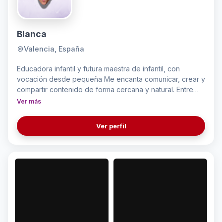
Blanca
Valencia, España
Educadora infantil y futura maestra de infantil, con
vocación desde pequeña Me encanta comunicar, crear y
compartir contenido de forma cercana y natural. Entre
skincare, maquillaje, moda, café de especialidad, gym,
Ver más
recetas y descubrimientos digitales, intento crear un
espacio bonito, creativo y real. Fangirl desde que tengo
Ver perfil
uso de razón, así que vivo todo con demasiada emoción.