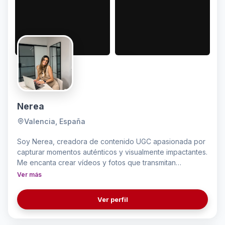
Nerea
Valencia, España
Soy Nerea, creadora de contenido UGC apasionada por
capturar momentos auténticos y visualmente impactantes.
Me encanta crear vídeos y fotos que transmitan
emociones reales, con un estilo fresco, elegante y
Ver más
cercano, que conecta con la audiencia de manera
natural. Mi pasión es contar historias a través de
Ver perfil
imágenes y pequeñas piezas de contenido que generen
confianza y engagement. Disfruto trabajando con marcas