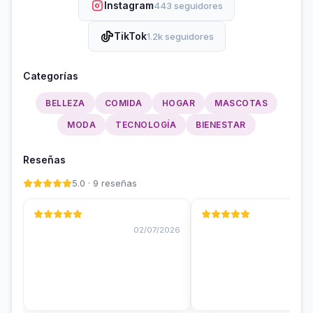
Instagram
443 seguidores
TikTok
1.2k seguidores
Categorías
BELLEZA
COMIDA
HOGAR
MASCOTAS
MODA
TECNOLOGÍA
BIENESTAR
Reseñas
5.0 · 9 reseñas
02/07/2026
01