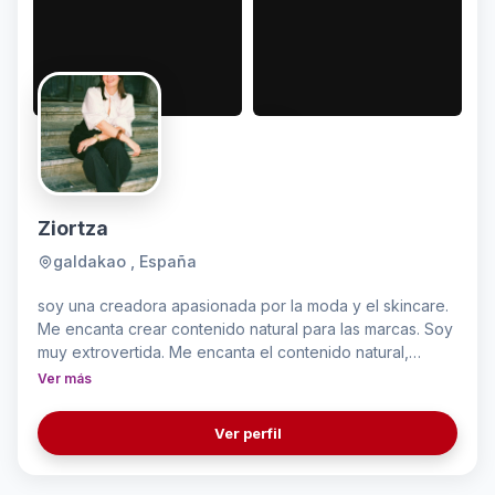
Ziortza
galdakao , España
soy una creadora apasionada por la moda y el skincare.
Me encanta crear contenido natural para las marcas. Soy
muy extrovertida. Me encanta el contenido natural,
neutro y real.
Ver más
Ver perfil