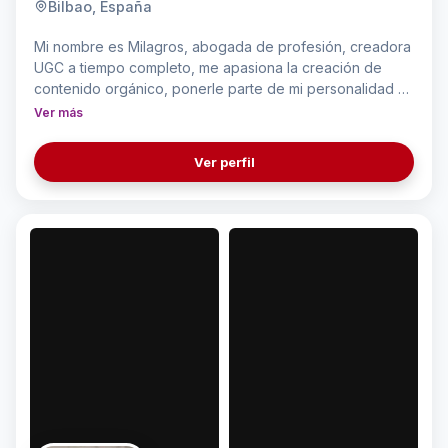
Bilbao, España
Mi nombre es Milagros, abogada de profesión, creadora
UGC a tiempo completo, me apasiona la creación de
contenido orgánico, ponerle parte de mi personalidad a
cada vídeo, siempre respetando el brief de la marca.
Ver más
También soy apasionada por la moda, beauty y también
me gusta hacer video para aplicaciones de juegos y/o
Ver perfil
reseñas sobre productos.