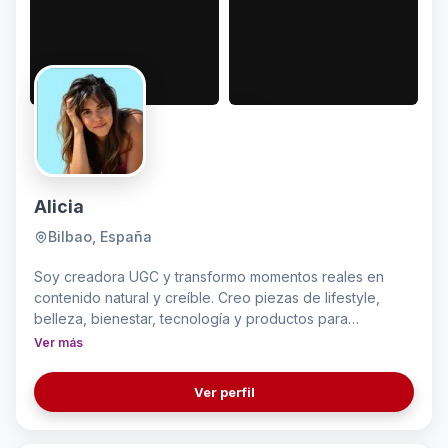
Alicia
Bilbao, España
Soy creadora UGC y transformo momentos reales en
contenido natural y creíble. Creo piezas de lifestyle,
belleza, bienestar, tecnología y productos para
mascotas, integrándolos en mi rutina diaria de forma
Ver más
auténtica. Mi estilo es cercano y honesto, como una
recomendación entre amigas. Busco que las marcas se
Ver perfil
sientan humanas, generen confianza y conecten de
verdad, creando contenido atractivo que además
impulse resultados.