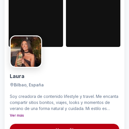
Laura
Bilbao, España
Soy creadora de contenido lifestyle y travel. Me encanta
compartir sitios bonitos, viajes, looks y momentos de
verano de una forma natural y cuidada. Mi estilo es
femenino, fresco y visual, con un toque elegante y
Ver más
cercano. Disfruto creando contenido estético que
conecte de verdad y transmita una experiencia real