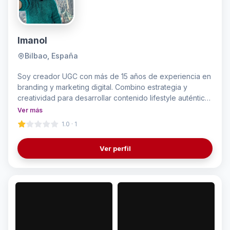
Imanol
Bilbao, España
Soy creador UGC con más de 15 años de experiencia en
branding y marketing digital. Combino estrategia y
creatividad para desarrollar contenido lifestyle auténtico,
alineado con la identidad de cada marca y orientado a
Ver más
resultados. Tengo soltura frente a cámara y capacidad
1.0 · 1
para producir tanto contenido orgánico como piezas con
acabado profesional.
Ver perfil