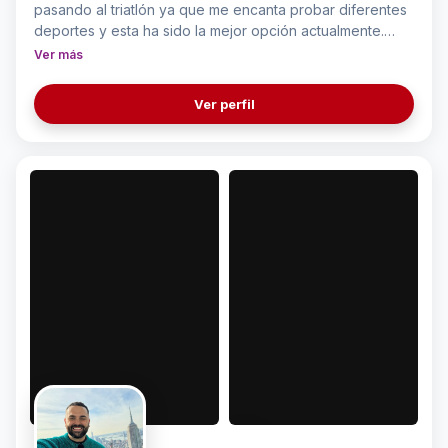
pasando al triatlón ya que me encanta probar diferentes
deportes y esta ha sido la mejor opción actualmente.
También me gusta mucho la moda.
Ver más
Ver perfil