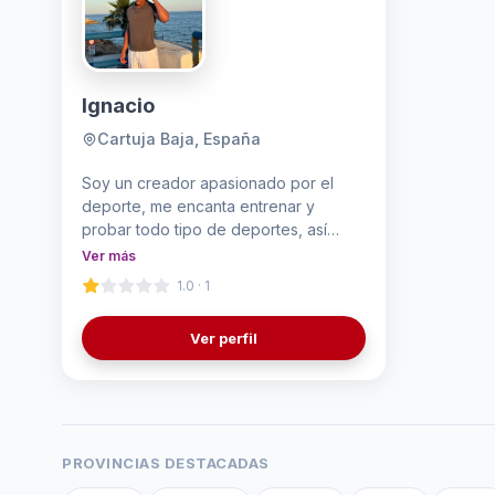
Ignacio
Cartuja Baja, España
Soy un creador apasionado por el
deporte, me encanta entrenar y
probar todo tipo de deportes, así
mismo me encanta viajar y aunque
Ver más
lleve poco subiendo contenido, ahora
1.0 · 1
que ha empezado el verano
empezaré a potenciar el contenido de
Ver perfil
viajes y lifestyle ya que me encanta
también.
PROVINCIAS DESTACADAS