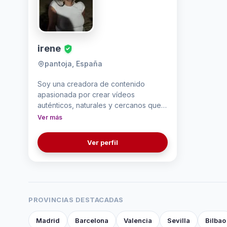
irene
pantoja, España
Soy una creadora de contenido
apasionada por crear vídeos
auténticos, naturales y cercanos que
conectan con la audiencia. Me
Ver más
encanta transmitir la esencia de cada
marca mediante contenido de estilo
Ver perfil
lifestyle, demostraciones de
productos y reseñas honestas. Cuido
cada detalle, desde la grabación
hasta la edición, para ofrecer piezas
atractivas que generen confianza y
PROVINCIAS DESTACADAS
ayuden a convertir espectadores en
clientes. Estoy siempre abierta a
Madrid
Barcelona
Valencia
Sevilla
Bilbao
colaborar con marcas que compartan