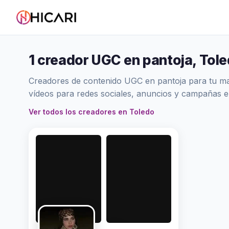
1 creador UGC en pantoja, Tol
Creadores de contenido UGC en pantoja para tu mar
vídeos para redes sociales, anuncios y campañas e
Ver todos los creadores en Toledo