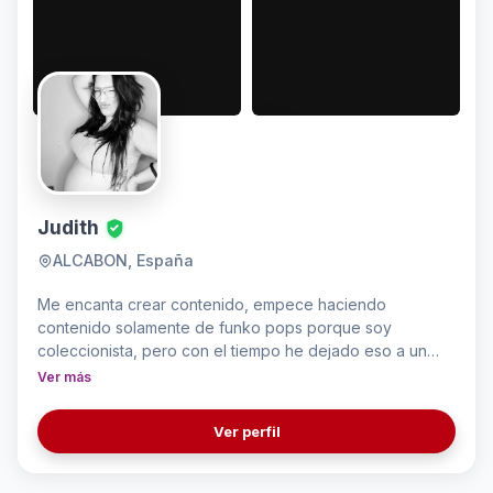
Judith
ALCABON, España
Me encanta crear contenido, empece haciendo
contenido solamente de funko pops porque soy
coleccionista, pero con el tiempo he dejado eso a un
ladito y he hecho contenido sobre viajes, grwm,
Ver más
unboxing de paquetes que pedia, moda, compras, dias
conmigo, un poco de todo la verdad, me gusta mucho
Ver perfil
hacer videos y editarlos y todo lo que conlleva.