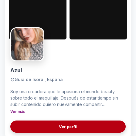
Azul
Guía de Isora , España
Soy una creadora que le apasiona el mundo beauty,
sobre todo el maquillaje. Después de estar tiempo sin
subir contenido quiero nuevamente compartir
experiencias, y seguir creciendo
Ver más
Ver perfil