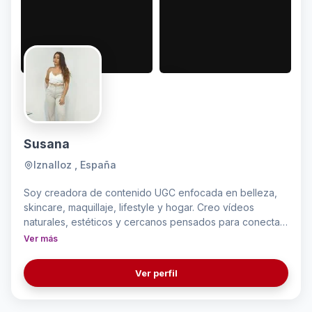
Susana
Iznalloz , España
Soy creadora de contenido UGC enfocada en belleza,
skincare, maquillaje, lifestyle y hogar. Creo vídeos
naturales, estéticos y cercanos pensados para conectar
con la audiencia y ayudar a las marcas a mostrar sus
Ver más
productos de una forma auténtica. Me gusta crear
contenido tipo reseña, unboxing, demostraciones y
Ver perfil
rutinas.