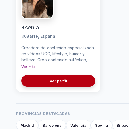
Ksenia
Atarfe, España
Creadora de contenido especializada
en vídeos UGC, lifestyle, humor y
belleza. Creo contenido auténtico,
cercano y creativo para redes
Ver más
sociales. Tengo experiencia en
colaboraciones con marcas y en la
Ver perfil
creación de vídeos que generan
confianza, engagement y
conversiones.
PROVINCIAS DESTACADAS
Madrid
Barcelona
Valencia
Sevilla
Bilbao