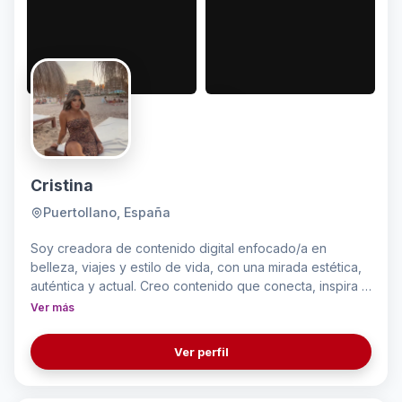
Cristina
Puertollano, España
Soy creadora de contenido digital enfocado/a en
belleza, viajes y estilo de vida, con una mirada estética,
auténtica y actual. Creo contenido que conecta, inspira y
convierte, combinando creatividad, storytelling y
Ver más
tendencias para dar vida a marcas y experiencias reales.
A través de mis plataformas comparto rutinas de belleza,
Ver perfil
cuidado personal, descubrimientos de viaje, rincones
con encanto y contenido de hogar que transmite calidez,
bienestar y personalidad. Mi objetivo es crear una