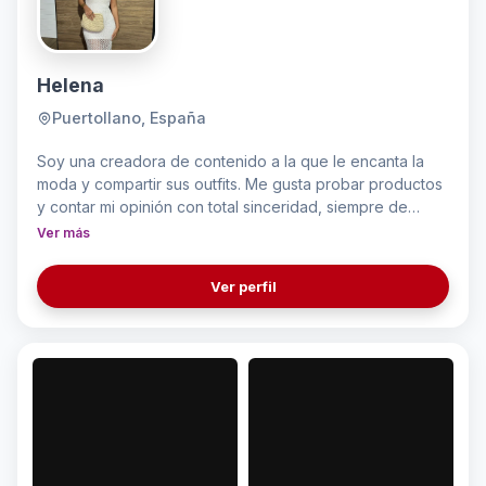
Helena
Puertollano, España
Soy una creadora de contenido a la que le encanta la
moda y compartir sus outfits. Me gusta probar productos
y contar mi opinión con total sinceridad, siempre de
forma natural y cercana. Mi contenido refleja mi día a día,
Ver más
con estilo, actitud y un toque personal que me define.
Ver perfil