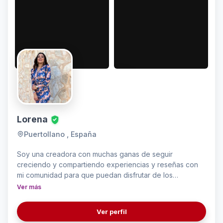
Lorena
Puertollano , España
Soy una creadora con muchas ganas de seguir
creciendo y compartiendo experiencias y reseñas con
mi comunidad para que puedan disfrutar de los
productos que realmente merecen la pena. Me gusta
Ver más
mucho el mundo del motociclismo, disfruto con la comida
y la belleza y la moda están presente en mi día a día.
Ver perfil
Creo que podría sacar mucho partido a diferentes