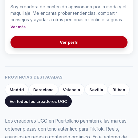
Soy creadora de contenido apasionada por la moda y el
maquillaje. Me encanta probar tendencias, compartir
consejos y ayudar a otras personas a sentirse seguras y
auténticas con su estilo. Disfruto creando contenido
Ver más
cercano, creativo y real que inspire en el día a día.
Ver perfil
PROVINCIAS DESTACADAS
Madrid
Barcelona
Valencia
Sevilla
Bilbao
Ver todos los creadores UGC
Los creadores UGC en Puertollano permiten a las marcas
obtener piezas con tono auténtico para TikTok, Reels,
anuncios en redes o contenido orgánico. En el entorno de