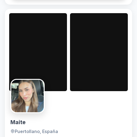
productos ya que disfruto creando contenido
Maite
Puertollano, España