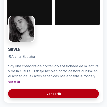
Silvia
Alella, España
Soy una creadora de contenido apasionada de la lectura
y de la cultura. Trabajo también como gestora cultural en
el ámbito de las artes escénicas. Me encanta la moda y la
belleza, pero siempre siendo consciente de aquello que
Ver más
consumo. Soy amante de los animales, tengo un perro y
soy vegetariana.
Ver perfil