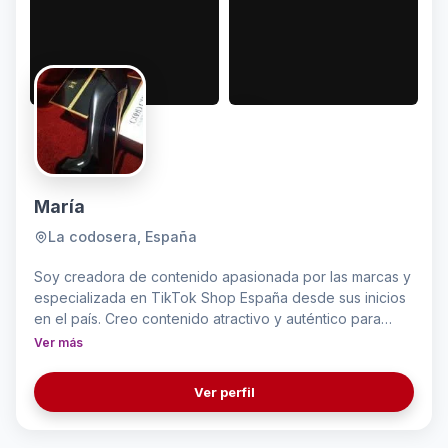
María
La codosera, España
Soy creadora de contenido apasionada por las marcas y
especializada en TikTok Shop España desde sus inicios
en el país. Creo contenido atractivo y auténtico para
promocionar productos de vendedores y marcas,
Ver más
compartiendo vídeos con enlaces directos de compra
en tiktok para audiencias de España, Francia, Italia,
Ver perfil
Irlanda y Alemania. Además, cuento con años de
experiencia escribiendo reseñas para marcas en
plataformas como influenster.com, combinando opiniones