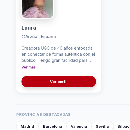
Laura
Arzúa , España
Creadora UGC de 46 años enfocada
en conectar de forma auténtica con el
público. Tengo gran facilidad para
entender las necesidades de cada
Ver más
marca y traducirlas en videos
naturales, empáticos y de alta calidad.
Ver perfil
Especializada en formatos dinámicos
que generan confianza, mejoran el
posicionamiento y ayudan a convertir
vistas en clientes
PROVINCIAS DESTACADAS
Madrid
Barcelona
Valencia
Sevilla
Bilbao