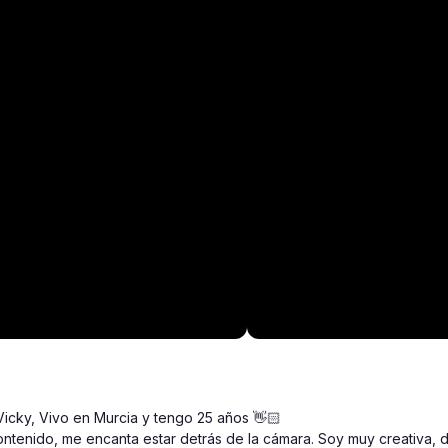
Vicky, Vivo en Murcia y tengo 25 años 👋🏻

ntenido, me encanta estar detrás de la cámara. Soy muy creativa, d