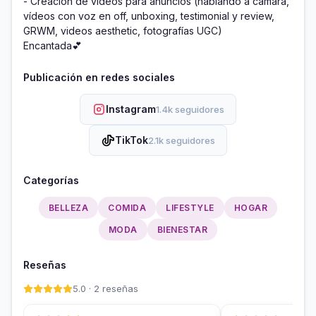
- Creación de vídeos para anuncios (hablando a cámara, 
vídeos con voz en off, unboxing, testimonial y review, 
GRWM, videos aesthetic, fotografías UGC) 

Encantada💕
Publicación en redes sociales
Instagram
1.4k seguidores
TikTok
2.1k seguidores
Categorías
BELLEZA
COMIDA
LIFESTYLE
HOGAR
MODA
BIENESTAR
Reseñas
5.0 · 2 reseñas