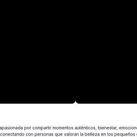
apasionada por compartir momentos auténticos, bienestar, emociones
o, conectando con personas que valoran la belleza en los pequeños d