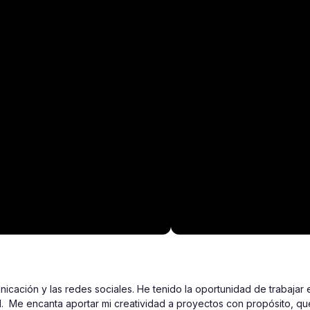
icación y las redes sociales. He tenido la oportunidad de trabajar e
d.  Me encanta aportar mi creatividad a proyectos con propósito, qu