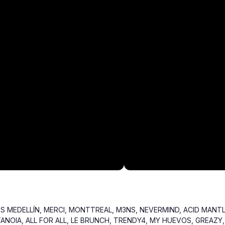
S MEDELLÍN, MERCI, MONTTREAL, M3NS, NEVERMIND, ACID MANTLE
NOIA, ALL FOR ALL, LE BRUNCH, TRENDY4, MY HUEVOS, GREAZY,