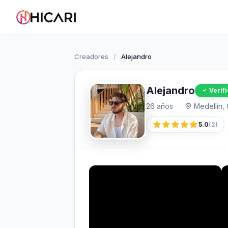
Creadores
/
Alejandro
Alejandro
Verif
26 años
·
Medellín,
5.0
(2)