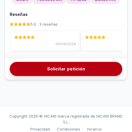
Reseñas
5.0 · 3 reseñas
06/08/2026
20
Solicitar petición
Copyright
2026 © HICARI marca registrada de HICARI BRAND
S.L.
Privacidad
Condiciones
hicari.io