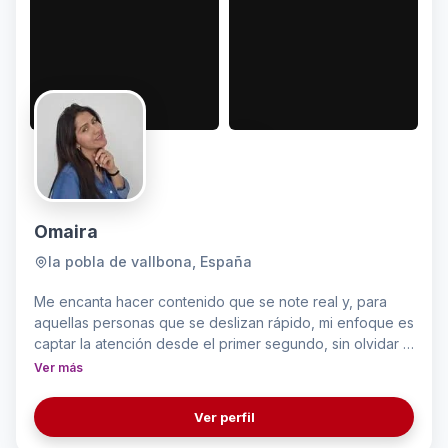
Omaira
la pobla de vallbona, España
Me encanta hacer contenido que se note real y, para
aquellas personas que se deslizan rápido, mi enfoque es
captar la atención desde el primer segundo, sin olvidar la
estética del video
Ver más
Ver perfil