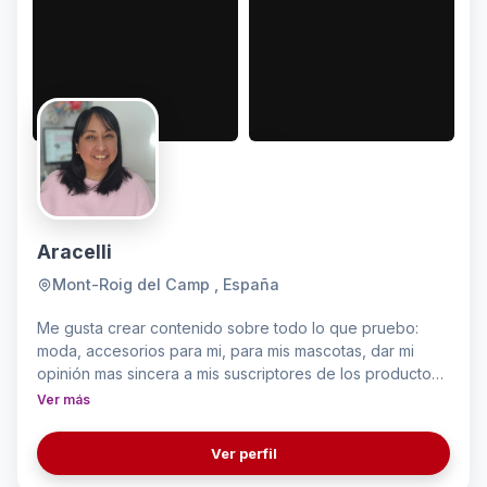
Aracelli
Mont-Roig del Camp , España
Me gusta crear contenido sobre todo lo que pruebo:
moda, accesorios para mi, para mis mascotas, dar mi
opinión mas sincera a mis suscriptores de los productos
que pruebo
Ver más
Ver perfil