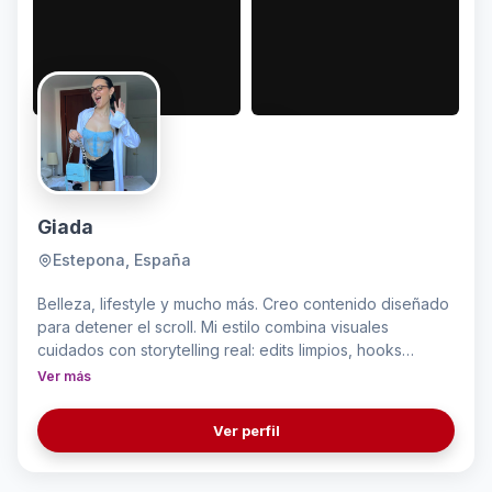
Giada
Estepona, España
Belleza, lifestyle y mucho más. Creo contenido diseñado
para detener el scroll. Mi estilo combina visuales
cuidados con storytelling real: edits limpios, hooks
potentes y conceptos que realmente tienen sentido para
Ver más
cada marca. Con experiencia trabajando con más de 150
marcas globales, creo contenido en español, inglés,
Ver perfil
italiano, y portugués. ¿Contenido aburrido? Eso no va
conmigo. ✨