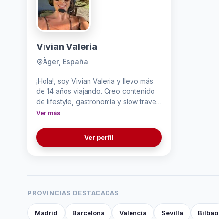
Vivian Valeria
Àger, España
¡Hola!, soy Vivian Valeria y llevo más
de 14 años viajando. Creo contenido
de lifestyle, gastronomía y slow travel:
una forma de viajar que no se mide en
Ver más
kilómetros, sino en experiencias
vividas. Mi estilo es comunicar con
Ver perfil
frescura y algo de humor, me encanta
colaborar con proyectos que
apuestan por lo auténtico. Documentar
experiencias, crear contenido natural
y contar historias que conecten con
PROVINCIAS DESTACADAS
las personas.
Madrid
Barcelona
Valencia
Sevilla
Bilbao