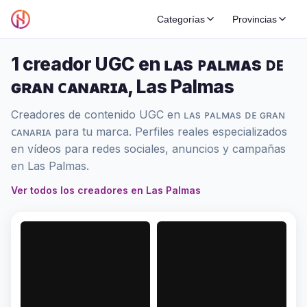
Categorías
Provincias
1 creador UGC en ʟᴀs ᴘᴀʟᴍᴀs ᴅᴇ
ɢʀᴀɴ ᴄᴀɴᴀʀɪᴀ, Las Palmas
Creadores de contenido UGC en ʟᴀs ᴘᴀʟᴍᴀs ᴅᴇ ɢʀᴀɴ
ᴄᴀɴᴀʀɪᴀ para tu marca. Perfiles reales especializados
en vídeos para redes sociales, anuncios y campañas
en Las Palmas.
Ver todos los creadores en Las Palmas