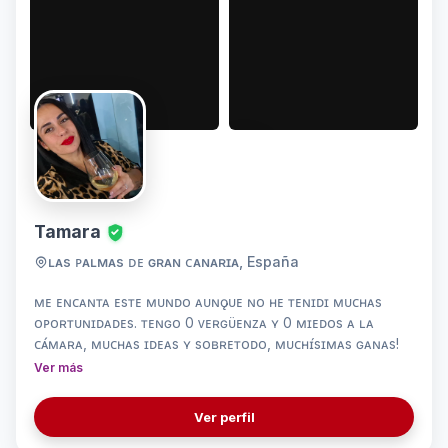
Tamara
ʟᴀs ᴘᴀʟᴍᴀs ᴅᴇ ɢʀᴀɴ ᴄᴀɴᴀʀɪᴀ, España
ᴍᴇ ᴇɴᴄᴀɴᴛᴀ ᴇsᴛᴇ ᴍᴜɴᴅᴏ ᴀᴜɴǫᴜᴇ ɴᴏ ʜᴇ ᴛᴇɴɪᴅɪ ᴍᴜᴄʜᴀs
ᴏᴘᴏʀᴛᴜɴɪᴅᴀᴅᴇs. ᴛᴇɴɢᴏ 0 ᴠᴇʀɢᴜ̈ᴇɴᴢᴀ ʏ 0 ᴍɪᴇᴅᴏs ᴀ ʟᴀ
ᴄᴀ́ᴍᴀʀᴀ, ᴍᴜᴄʜᴀs ɪᴅᴇᴀs ʏ sᴏʙʀᴇᴛᴏᴅᴏ, ᴍᴜᴄʜɪ́sɪᴍᴀs ɢᴀɴᴀs!
Ver más
Ver perfil