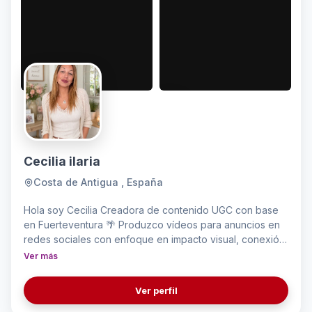
Cecilia ilaria
Costa de Antigua , España
Hola soy Cecilia Creadora de contenido UGC con base
en Fuerteventura 🌴 Produzco vídeos para anuncios en
redes sociales con enfoque en impacto visual, conexión
inmediata y narrativa natural. Contenido lifestyle, travel y
Ver más
familia con estilo real y cercano. Ubicada en las Islas
Canarias, un entorno perfecto para contenido visual
Ver perfil
atractivo y lifestyle. Hablo italiano, español, inglés y