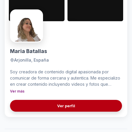
Maria Batallas
Arjonilla, España
Soy creadora de contenido digital apasionada por
comunicar de forma cercana y autentica. Me especializo
en crear contenido incluyendo videos y fotos que
conectan con la audiencia y aportan valor. Me gusta
Ver más
mostrar experiencias reales de comidas, productos de
belleza, y cualquier otro producto que sea de mi interes.
Ver perfil
Me gusta descubrir lugares nuevos y productos y
además me adapto a diferentes estilos y marcas para
desarrollar contenido natural y de calidad