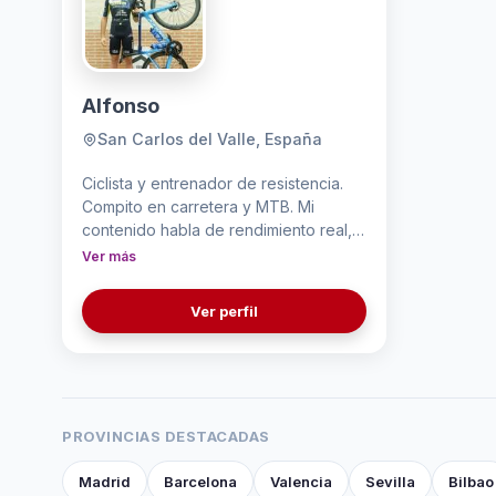
Alfonso
San Carlos del Valle, España
Ciclista y entrenador de resistencia.
Compito en carretera y MTB. Mi
contenido habla de rendimiento real,
nutrición, entrenamiento y mentalidad,
Ver más
con lenguaje que entiende cualquier
deportista. Trabajo con marcas de
Ver perfil
nutrición, equipación, componentes y
tecnología deportiva, biohacking,
lifestyle. Todo lo que recomiendo lo
uso yo primero. El producto aparece
en ruta, en carrera, en el garaje, en mi
PROVINCIAS DESTACADAS
día a día. Nunca fingido.
Madrid
Barcelona
Valencia
Sevilla
Bilbao