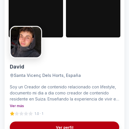
David
Santa Vicenç Dels Horts, España
Soy un Creador de contenido relacionado con lifestyle,
documento mi dia a dia como creador de contenido
residente en Suiza. Enseñando la experiencia de vivir en
uno de los paises mas bonitos y ricos del mundo!
Ver más
1.0 · 1
Ver perfil