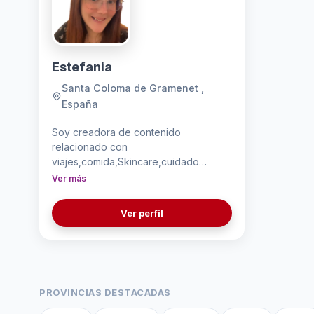
Estefania
Santa Coloma de Gramenet ,
España
Soy creadora de contenido
relacionado con
viajes,comida,Skincare,cuidado
personal y de mascotas. Quiero
Ver más
ayudar a tu marca a promocionar tu
producto o dar una opinión sincera
Ver perfil
sobre el
PROVINCIAS DESTACADAS