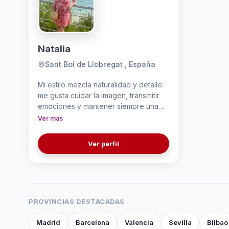
Natalia
Sant Boi de Llobregat , España
Mi estilo mezcla naturalidad y detalle:
me gusta cuidar la imagen, transmitir
emociones y mantener siempre una
comunicación genuina. Disfruto
Ver más
explorar tendencias, lifestyle,
tecnología, viajes y experiencias que
Ver perfil
inspiren a las personas de manera
orgánica y entretenida.
PROVINCIAS DESTACADAS
Madrid
Barcelona
Valencia
Sevilla
Bilbao