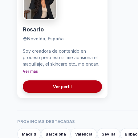
Rosario
Novelda, España
Soy creadora de contenido en
proceso pero eso sí, me apasiona el
maquillaje, el skincare etc.. me encanta
hacer videos sobre el mundo beauty!
Ver más
Ver perfil
PROVINCIAS DESTACADAS
Madrid
Barcelona
Valencia
Sevilla
Bilbao