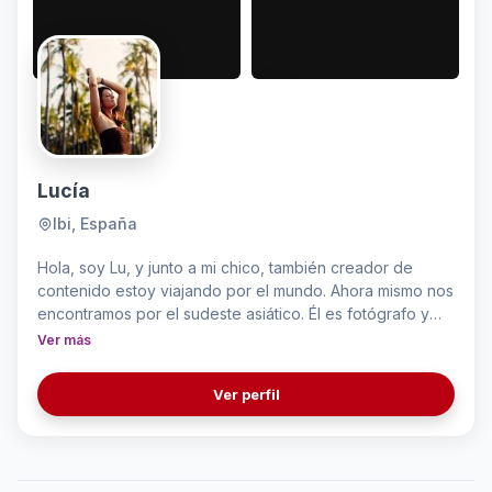
Lucía
Ibi, España
Hola, soy Lu, y junto a mi chico, también creador de
contenido estoy viajando por el mundo. Ahora mismo nos
encontramos por el sudeste asiático. Él es fotógrafo y
videógrafo profesional, y juntos creamos contenido
Ver más
visual cuidado, estético y cinematográfico que captura la
esencia de cada lugar, hotel, villa, restaurante o
Ver perfil
experiencia. Me apasiona la playa, la naturaleza, el
bienestar, el yoga (especialmente el ae lugares
especiales y vivir experiencias auténticas.