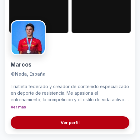
Marcos
Neda, España
Triatleta federado y creador de contenido especializado
en deporte de resistencia. Me apasiona el
entrenamiento, la competición y el estilo de vida activo.
Creo contenido auténtico desde mi experiencia real
Ver más
como atleta: equipamiento, nutrición, recuperación y
todo lo que rodea al deporte de alto rendimiento.
Ver perfil
Comparto una landing sencilla que hice para mostrar mis
trabajos relacionados principalmente con el video... :
https://marcosgomezrilo.com/marcosportfolio/portfolio-