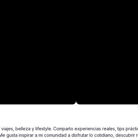
ajes, belleza y lifestyle. Comparto experiencias reales, tips prác
e gusta inspirar a mi comunidad a disfrutar lo cotidiano, descubrir 