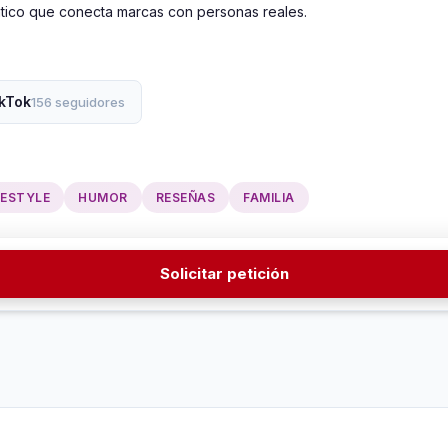
ntico que conecta marcas con personas reales.
kTok
156 seguidores
FESTYLE
HUMOR
RESEÑAS
FAMILIA
Solicitar petición