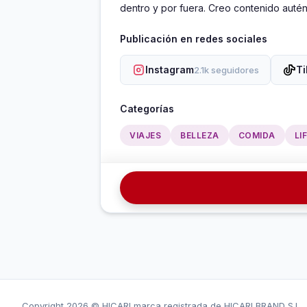
dentro y por fuera. Creo contenido auté
Publicación en redes sociales
Instagram
Ti
2.1k seguidores
Categorías
VIAJES
BELLEZA
COMIDA
LI
Copyright
2026 © HICARI marca registrada de HICARI BRAND S.L.