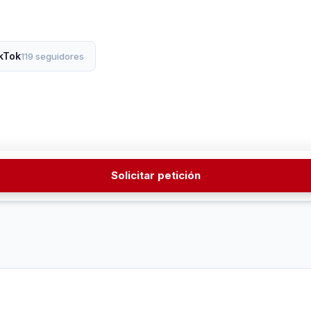
kTok
119 seguidores
Solicitar petición