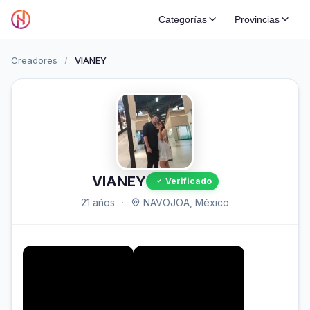
Categorías
Provincias
Creadores
/
VIANEY
VIANEY
Verificado
21 años
·
NAVOJOA, México