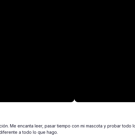
cción. Me encanta leer, pasar tiempo con mi mascota y probar todo l
diferente a todo lo que hago.