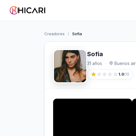
Creadores
/
Sofia
Sofia
31 años
·
Buenos air
1.0
(1)