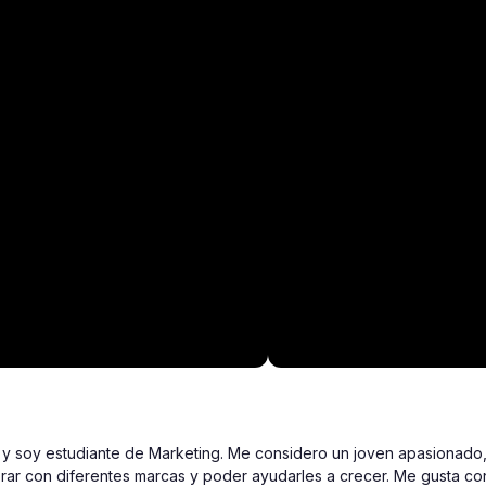
y soy estudiante de Marketing. Me considero un joven apasionado, 
ar con diferentes marcas y poder ayudarles a crecer. Me gusta cone