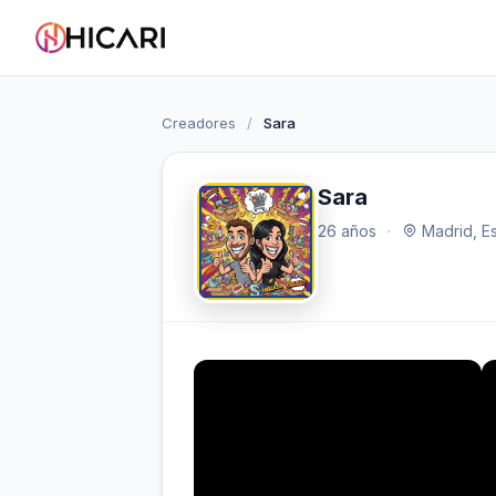
Creadores
/
Sara
Sara
26 años
·
Madrid, E