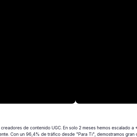
co) creadores de contenido UGC. En solo 2 meses hemos escalado a 
igente. Con un 96,4% de tráfico desde "Para Ti", demostramos gran 