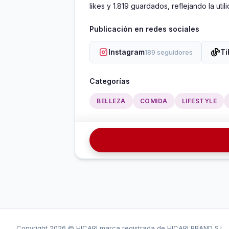
likes y 1.819 guardados, reflejando la ut
Publicación en redes sociales
Instagram
Ti
189 seguidores
Categorías
BELLEZA
COMIDA
LIFESTYLE
Copyright
2026 © HICARI marca registrada de HICARI BRAND S.L.