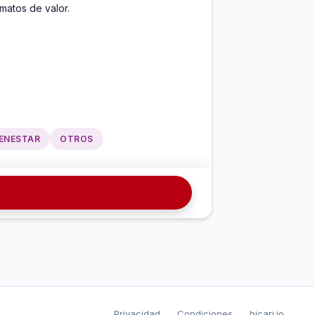
rmatos de valor.
IENESTAR
OTROS
Privacidad
Condiciones
hicari.io