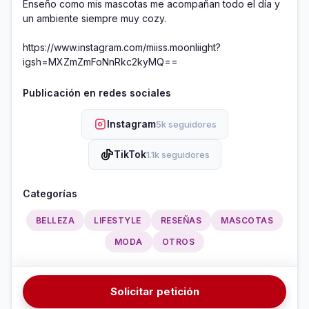
Enseño como mis mascotas me acompañan todo el día y 
un ambiente siempre muy cozy.

https://www.instagram.com/miiss.moonliight?
igsh=MXZmZmFoNnRkc2kyMQ==
Publicación en redes sociales
Instagram
5k seguidores
TikTok
1.1k seguidores
Categorías
BELLEZA
LIFESTYLE
RESEÑAS
MASCOTAS
MODA
OTROS
Solicitar petición