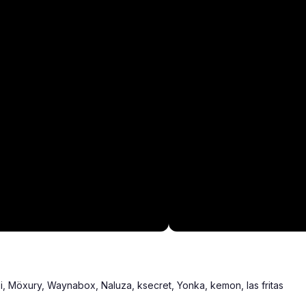
i, Möxury, Waynabox, Naluza, ksecret, Yonka, kemon, las fritas