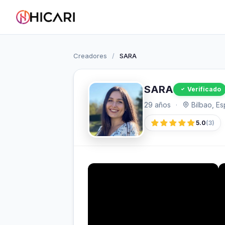
Creadores
/
SARA
SARA
Verificado
29 años
·
Bilbao, E
5.0
(3)