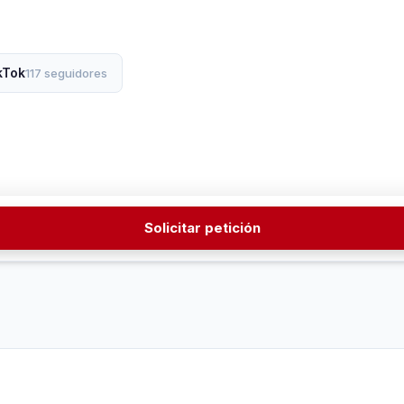
kTok
117 seguidores
Solicitar petición