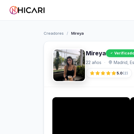
Creadores
/
Mireya
Mireya
Verificad
22 años
·
Madrid, E
5.0
(2)