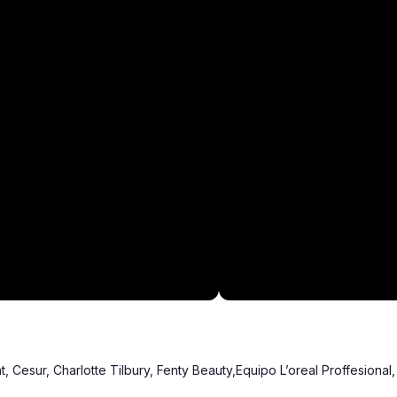
nt, Cesur, Charlotte Tilbury, Fenty Beauty,Equipo L’oreal Proffesio