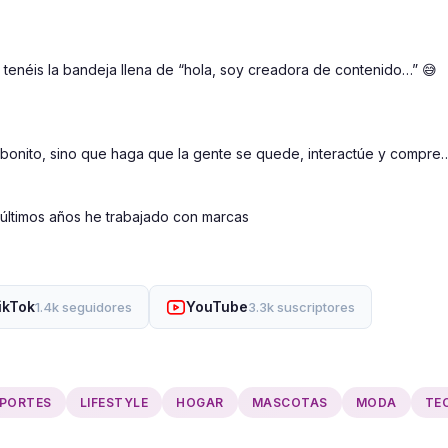
tenéis la bandeja llena de “hola, soy creadora de contenido…” 😅

bonito, sino que haga que la gente se quede, interactúe y compre… 
 últimos años he trabajado con marcas
ikTok
YouTube
1.4k seguidores
3.3k suscriptores
PORTES
LIFESTYLE
HOGAR
MASCOTAS
MODA
TE