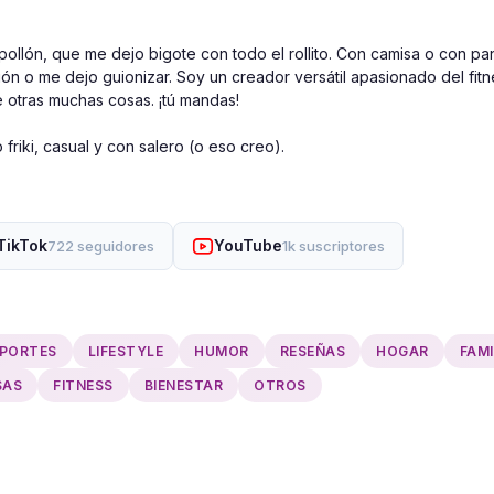
pollón, que me dejo bigote con todo el rollito. Con camisa o con pa
ón o me dejo guionizar. Soy un creador versátil apasionado del fitn
 otras muchas cosas. ¡tú mandas!

friki, casual y con salero (o eso creo).
TikTok
YouTube
722 seguidores
1k suscriptores
PORTES
LIFESTYLE
HUMOR
RESEÑAS
HOGAR
FAMI
SAS
FITNESS
BIENESTAR
OTROS