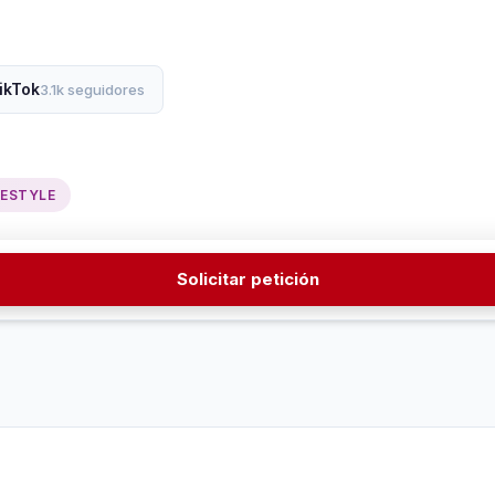
ikTok
3.1k seguidores
FESTYLE
Solicitar petición