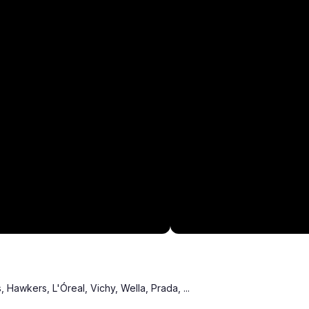
Hawkers, L'Óreal, Vichy, Wella, Prada, ...