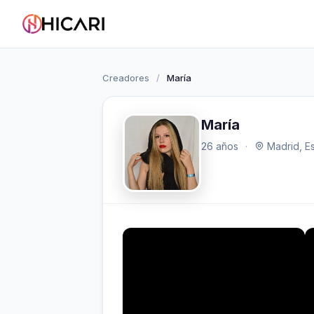
Creadores
/
María
María
26 años
·
Madrid, E